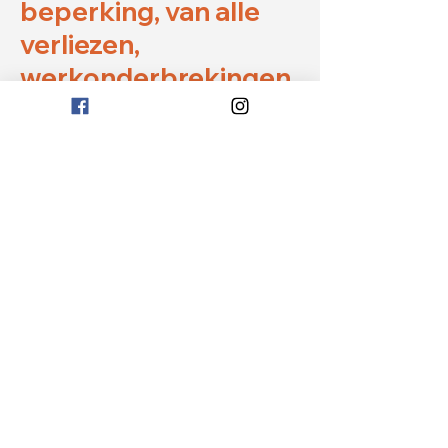
beperking, van alle
verliezen,
werkonderbrekingen,
beschadiging van
programma’s of
andere gegevens op
het
computersysteem,
van apparatuur,
programmatuur of
andere van de
gebruiker.
De website kan
hyperlinks bevatten