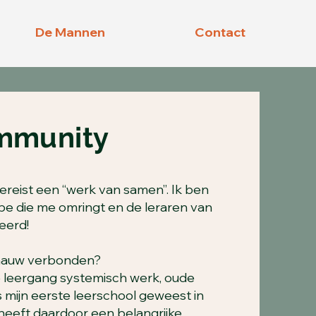
De Mannen
Contact
mmunity
reist een “werk van samen”. Ik ben
be die me omringt en de leraren van
eerd!
 nauw verbonden?
leergang systemisch werk, oude
 is mijn eerste leerschool geweest in
heeft daardoor een belangrijke