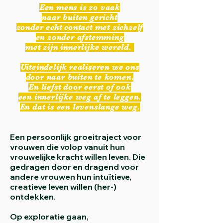
Een mens is zo vaak
naar buiten gericht
zonder echt contact met zichzelf
en zonder afstemming
met zijn innerlijke wereld.
Uiteindelijk realiseren we ons
door naar buiten te komen.
En liefst door eerst of ook
een innerlijke weg af te leggen.
En dat is een levenslange weg.
Een persoonlijk groeitraject voor
vrouwen die volop vanuit hun
vrouwelijke kracht willen leven. Die
gedragen door en dragend voor
andere vrouwen hun intuïtieve,
creatieve leven willen (her-)
ontdekken.
Op exploratie gaan,