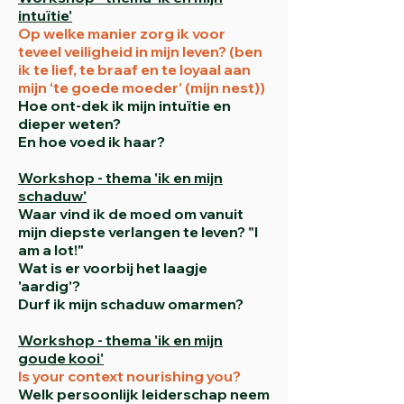
intuïtie'
Op welke manier zorg ik voor
teveel veiligheid in mijn leven? (ben
ik te lief, te braaf en te loyaal aan
mijn ‘te goede moeder’ (mijn nest))
Hoe ont-dek ik mijn intuïtie en
dieper weten?
En hoe
voed ik haar?
Workshop - thema 'ik en mijn
schaduw'
Waar vind ik de moed om vanuit
mijn diepste verlangen te leven? "I
am a lot!"
Wat is er voorbij het laagje
'aardig'?
Durf ik mijn schaduw omarmen?
Workshop - thema 'ik en mijn
goude kooi'
Is your context nourishing you?
Welk persoonlijk leiderschap neem