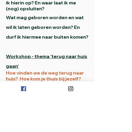
ik hierin op? En waar laat ik me
(nog) opsluiten?
Wat mag geboren worden en wat
wil ik laten geboren worden? En
durf ik hiermee naar buiten komen?
Workshop - thema 'terug naar huis
gaan'
Hoe vinden we de weg terug naar
huis? Hoe kom je thuis bij jezelf?
Waar ben je misschien te lang
gebleven?
Je herbronnen om dan terug 'heel'
in de wereld te gaan staan.
Terugkom-moment
4-5 weken na elke workshop wordt
er een terugkom-moment